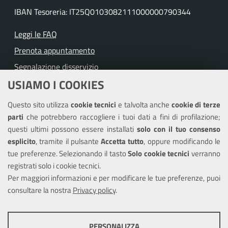
IBAN Tesoreria: IT25Q0103082111000000790344
Leggi le FAQ
Prenota appuntamento
Segnalazione disservizio
USIAMO I COOKIES
Richiesta assistenza
Questo sito utilizza
cookie tecnici
e talvolta anche
cookie di terze
Amministrazione trasparente
parti
che potrebbero raccogliere i tuoi dati a fini di profilazione;
Informativa privacy
questi ultimi possono essere installati
solo con il tuo consenso
Note legali
esplicito
, tramite il pulsante
Accetta tutto
, oppure modificando le
tue preferenze. Selezionando il tasto
Solo cookie tecnici
verranno
Piano di miglioramento dei servizi
registrati solo i cookie tecnici.
Dichiarazione di accessibilità
Per maggiori informazioni e per modificare le tue preferenze, puoi
consultare la nostra
Privacy policy
.
COOKIE TECNICI
SEGUICI SU
PERSONALIZZA