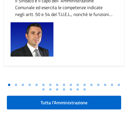
Il Sindaco è il capo dell' Amministrazione
Comunale ed esercita le competenze indicate
negli artt. 50 e 54 del T.U.E.L., nonché le funzioni
attribuitegli dallo Statuto e dal Regolamento
Comunale. Al Sindaco competono poteri di
rappresentanza, sovrintendenza politico-
amministrativa, nonché di vigilanza e controllo
sulle attività della Giunta, delle strutture
gestionali ed esecutive del Comune, sugli Enti,
aziende e istituzioni dallo stesso dipendenti o
controllati.
Tutta l'Amministrazione