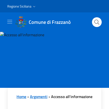
Vai al contenuto principale
Vai al menu principale
Regione Siciliana
Comune di Frazzanò
Home
Argomenti
Accesso all'informazione