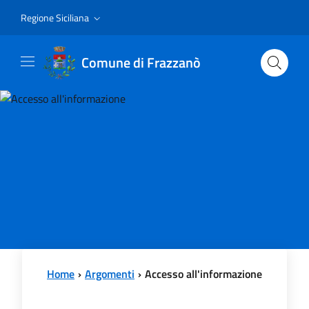
Vai al contenuto principale
Vai al menu principale
Regione Siciliana
Comune di Frazzanò
Home
Argomenti
Accesso all'informazione