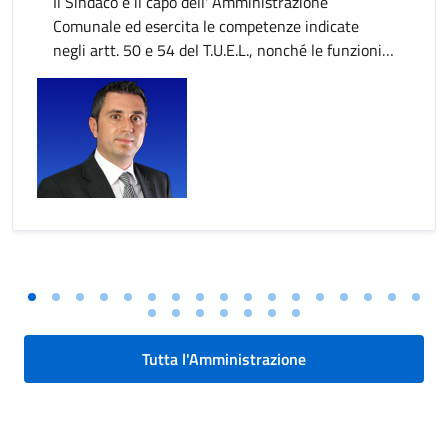
Il Sindaco è il capo dell' Amministrazione
Comunale ed esercita le competenze indicate
negli artt. 50 e 54 del T.U.E.L., nonché le funzioni
attribuitegli dallo Statuto e dal Regolamento
Comunale. Al Sindaco competono poteri di
rappresentanza, sovrintendenza politico-
amministrativa, nonché di vigilanza e controllo
sulle attività della Giunta, delle strutture
gestionali ed esecutive del Comune, sugli Enti,
aziende e istituzioni dallo stesso dipendenti o
controllati.
Tutta l'Amministrazione