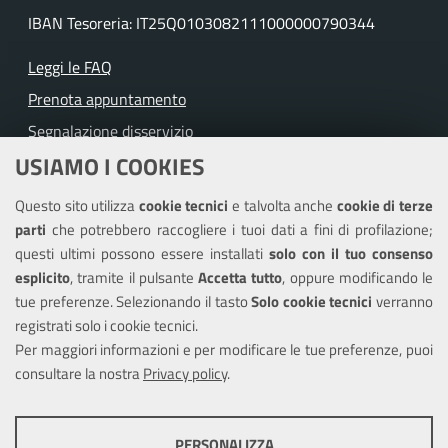
IBAN Tesoreria: IT25Q0103082111000000790344
Leggi le FAQ
Prenota appuntamento
Segnalazione disservizio
USIAMO I COOKIES
Richiesta assistenza
Questo sito utilizza
cookie tecnici
e talvolta anche
cookie di terze
Amministrazione trasparente
parti
che potrebbero raccogliere i tuoi dati a fini di profilazione;
Informativa privacy
questi ultimi possono essere installati
solo con il tuo consenso
Note legali
esplicito
, tramite il pulsante
Accetta tutto
, oppure modificando le
tue preferenze. Selezionando il tasto
Solo cookie tecnici
verranno
Piano di miglioramento dei servizi
registrati solo i cookie tecnici.
Dichiarazione di accessibilità
Per maggiori informazioni e per modificare le tue preferenze, puoi
consultare la nostra
Privacy policy
.
COOKIE TECNICI
SEGUICI SU
PERSONALIZZA