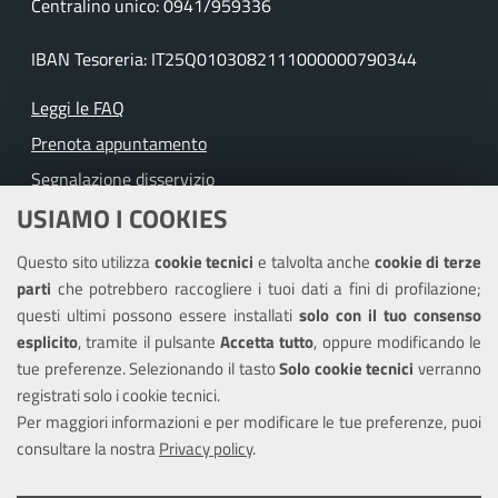
Centralino unico: 0941/959336
IBAN Tesoreria: IT25Q0103082111000000790344
Leggi le FAQ
Prenota appuntamento
Segnalazione disservizio
USIAMO I COOKIES
Richiesta assistenza
Questo sito utilizza
cookie tecnici
e talvolta anche
cookie di terze
Amministrazione trasparente
parti
che potrebbero raccogliere i tuoi dati a fini di profilazione;
Informativa privacy
questi ultimi possono essere installati
solo con il tuo consenso
Note legali
esplicito
, tramite il pulsante
Accetta tutto
, oppure modificando le
tue preferenze. Selezionando il tasto
Solo cookie tecnici
verranno
Piano di miglioramento dei servizi
registrati solo i cookie tecnici.
Dichiarazione di accessibilità
Per maggiori informazioni e per modificare le tue preferenze, puoi
consultare la nostra
Privacy policy
.