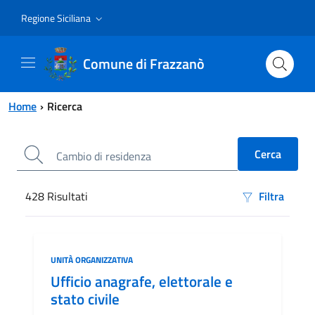
Vai al contenuto principale
Vai al menu principale
Regione Siciliana
Comune di Frazzanò
Home
Ricerca
428
Risultati
Filtra
Risultati di ricerca
Categoria:
UNITÀ ORGANIZZATIVA
Ufficio anagrafe, elettorale e
stato civile