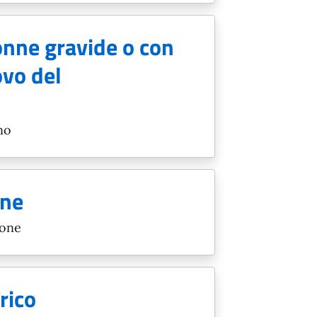
onne gravide o con
ovo del
no
one
ione
rico