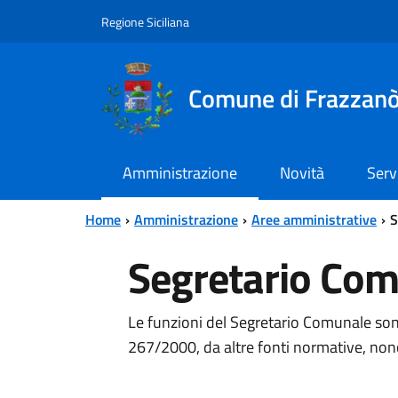
Vai al contenuto principale
Vai al menu principale
Regione Siciliana
Comune di Frazzan
Amministrazione
Novità
Serv
Home
Amministrazione
Aree amministrative
S
Segretario Co
Le funzioni del Segretario Comunale sono 
267/2000, da altre fonti normative, nonc