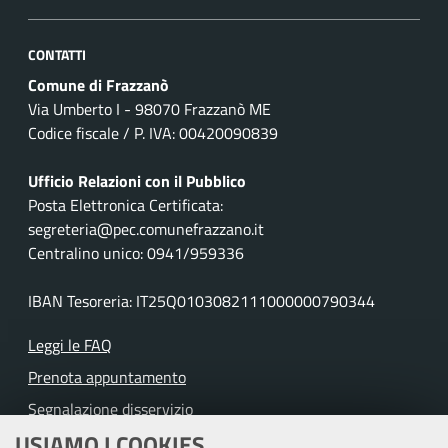
CONTATTI
Comune di Frazzanò
Via Umberto I - 98070 Frazzanò ME
Codice fiscale / P. IVA: 00420090839
Ufficio Relazioni con il Pubblico
Posta Elettronica Certificata:
segreteria@pec.comunefrazzano.it
Centralino unico: 0941/959336
IBAN Tesoreria: IT25Q0103082111000000790344
Leggi le FAQ
Prenota appuntamento
Segnalazione disservizio
USIAMO I COOKIES
Richiesta assistenza