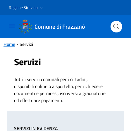
Vai al contenuto principale
Vai al menu principale
Regione Siciliana
Comune di Frazzanò
Home
Servizi
Servizi
Tutti i servizi comunali per i cittadini,
disponibili online o a sportello, per richiedere
documenti e permessi, iscriversi a graduatorie
ed effettuare pagamenti.
SERVIZI IN EVIDENZA