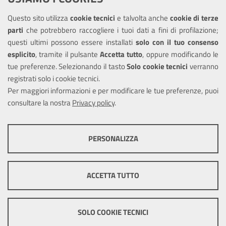
Questo sito utilizza
cookie tecnici
e talvolta anche
cookie di terze
Amministrazione trasparente
parti
che potrebbero raccogliere i tuoi dati a fini di profilazione;
Informativa privacy
questi ultimi possono essere installati
solo con il tuo consenso
Note legali
esplicito
, tramite il pulsante
Accetta tutto
, oppure modificando le
tue preferenze. Selezionando il tasto
Solo cookie tecnici
verranno
Piano di miglioramento dei servizi
registrati solo i cookie tecnici.
Dichiarazione di accessibilità
Per maggiori informazioni e per modificare le tue preferenze, puoi
consultare la nostra
Privacy policy
.
COOKIE TECNICI
SEGUICI SU
PERSONALIZZA
Facebook
Questi cookie consentono la corretta navigazione del sito e la rendono
ottimale per ogni utente. Essi non raccolgono i tuoi dati e le tue
informazioni di navigazione per scopi di marketing e profilazione, e
ACCETTA TUTTO
pertanto possono essere utilizzati senza bisogno di acquisire il tuo
Mappa del sito
Cookie
consenso.
policy
Credits
Mostra altre informazioni
SOLO COOKIE TECNICI