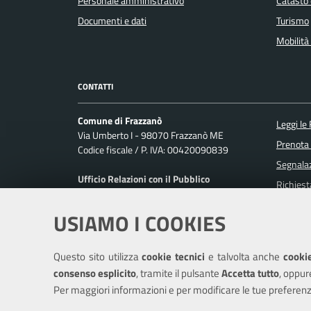
Personale amministrativo
Catasto 
Documenti e dati
Turismo
Mobilità 
CONTATTI
Comune di Frazzanò
Leggi le
Via Umberto I - 98070 Frazzanò ME
Prenota
Codice fiscale / P. IVA: 00420090839
Segnalaz
Ufficio Relazioni con il Pubblico
Richiest
Posta Elettronica Certificata:
segreteria@pec.comunefrazzano.it
USIAMO I COOKIES
Centralino unico: 0941/959336
IBAN Tesoreria:
Questo sito utilizza
cookie tecnici
e talvolta anche
cookie
IT25Q0103082111000000790344
consenso esplicito
, tramite il pulsante
Accetta tutto
, oppur
Per maggiori informazioni e per modificare le tue preferenz