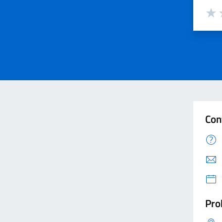
Valut
V
Con
Pro