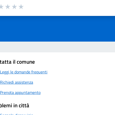
a 1 su 5
aluta 2 su 5
Valuta 3 su 5
Valuta 4 su 5
Valuta 5 su 5
tatta il comune
Leggi le domande frequenti
Richiedi assistenza
Prenota appuntamento
blemi in città