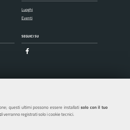
Luoghi
Eventi
SEGUICI SU
Facebook
ione; questi ultimi possono essere installati
solo con il tuo
ci
verranno registrati solo i cookie tecnici.