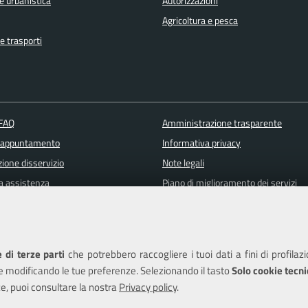
e urbanistica
Autorizzazioni
Agricoltura e pesca
e trasporti
 FAQ
Amministrazione trasparente
 appuntamento
Informativa privacy
ione disservizio
Note legali
a assistenza
Piano di miglioramento dei servizi
Dichiarazione di accessibilità
 di terze parti
che potrebbero raccogliere i tuoi dati a fini di profilaz
e modificando le tue preferenze. Selezionando il tasto
Solo cookie tecni
e, puoi consultare la nostra
Privacy policy
.