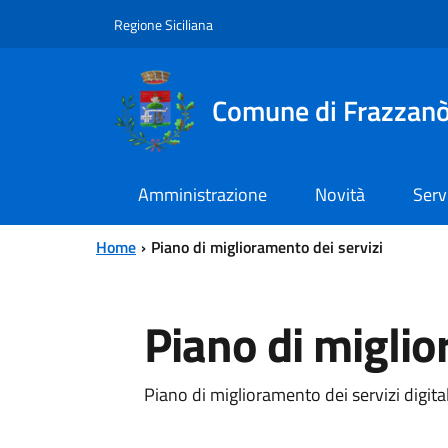
Vai al contenuto principale
Vai al menu principale
Regione Siciliana
Comune di Frazzan
Amministrazione
Novità
Serv
Home
Piano di miglioramento dei servizi
Piano di miglio
Piano di miglioramento dei servizi digital