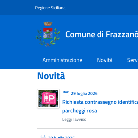
Vai al contenuto principale
Vai al menu principale
Regione Siciliana
Comune di Frazzan
Amministrazione
Novità
Serv
Novità
29 luglio 2026
Richiesta contrassegno identifi
parcheggi rosa
Leggi l'avviso
20 luglio 2026