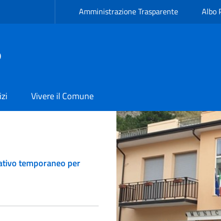
Amministrazione Trasparente
Albo 
ò
izi
Vivere il Comune
cativo temporaneo per