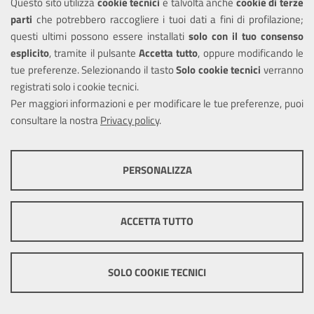
Questo sito utilizza
cookie tecnici
e talvolta anche
cookie di terze
parti
che potrebbero raccogliere i tuoi dati a fini di profilazione;
Trascrizione di una
questi ultimi possono essere installati
solo con il tuo consenso
negoziazione
esplicito
, tramite il pulsante
Accetta tutto
, oppure modificando le
tue preferenze. Selezionando il tasto
Solo cookie tecnici
verranno
assistita
registrati solo i cookie tecnici.
Per maggiori informazioni e per modificare le tue preferenze, puoi
Procedimento di trascrizione di
consultare la nostra
Privacy policy
.
una negoziazione assisitita
COOKIE TECNICI
PERSONALIZZA
Prenotazione di una
Questi cookie consentono la corretta navigazione del sito e la rendono
ottimale per ogni utente. Essi non raccolgono i tuoi dati e le tue
sala per celebrare
informazioni di navigazione per scopi di marketing e profilazione, e
ACCETTA TUTTO
matrimoni o unioni
pertanto possono essere utilizzati senza bisogno di acquisire il tuo
consenso.
civili
Mostra altre informazioni
SOLO COOKIE TECNICI
Procedimento di prenotazione di
Cookie tecnici e funzionali
una sala per celebrare matrimoni
o unioni civili