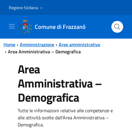
Vai al contenuto principale
Vai al menu principale
Regione Siciliana
Comune di Frazzanò
Home
Amministrazione
Aree amministrative
Area Amministrativa – Demografica
Area
Amministrativa –
Demografica
Tutte le informazioni relative alle competenze e
alle attività svolte dall'Area Amministrativa –
Demografica.