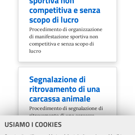
sportiva non
competitiva e senza
scopo di lucro
Procedimento di organizzazione
di manifestazione sportiva non
competitiva e senza scopo di
lucro
Segnalazione di
ritrovamento di una
carcassa animale
Procedimento di segnalazione di
ritrovamento di una carcassa
USIAMO I COOKIES
animale