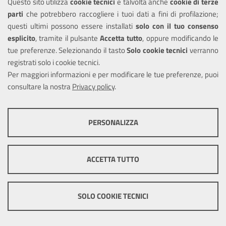
Questo sito utilizza
cookie tecnici
e talvolta anche
cookie di terze
l'apertura di cantieri
parti
che potrebbero raccogliere i tuoi dati a fini di profilazione;
e per svolgere
questi ultimi possono essere installati
solo con il tuo consenso
attività di scarico
esplicito
, tramite il pulsante
Accetta tutto
, oppure modificando le
merci e traslochi:
tue preferenze. Selezionando il tasto
Solo cookie tecnici
verranno
modifica della
registrati solo i cookie tecnici.
concessione
Per maggiori informazioni e per modificare le tue preferenze, puoi
consultare la nostra
Privacy policy
.
ULTERIORI INFORMAZIONI
COOKIE TECNICI
PERSONALIZZA
Questi cookie consentono la corretta navigazione del sito e la rendono
Occupazione di
ottimale per ogni utente. Essi non raccolgono i tuoi dati e le tue
suolo pubblico per
informazioni di navigazione per scopi di marketing e profilazione, e
svolgere attività
ACCETTA TUTTO
pertanto possono essere utilizzati senza bisogno di acquisire il tuo
elettorali e
consenso.
referendarie:
Mostra altre informazioni
proroga della
SOLO COOKIE TECNICI
concessione
Cookie tecnici e funzionali