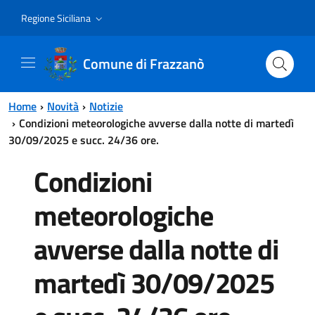
Vai al contenuto principale
Vai al menu principale
Regione Siciliana
Comune di Frazzanò
Home
Novità
Notizie
Condizioni meteorologiche avverse dalla notte di martedì
30/09/2025 e succ. 24/36 ore.
Condizioni
meteorologiche
avverse dalla notte di
martedì 30/09/2025