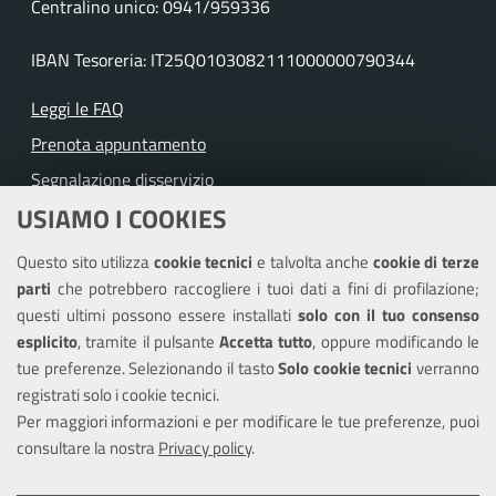
Centralino unico: 0941/959336
IBAN Tesoreria: IT25Q0103082111000000790344
Leggi le FAQ
Prenota appuntamento
Segnalazione disservizio
USIAMO I COOKIES
Richiesta assistenza
Questo sito utilizza
cookie tecnici
e talvolta anche
cookie di terze
Amministrazione trasparente
parti
che potrebbero raccogliere i tuoi dati a fini di profilazione;
Informativa privacy
questi ultimi possono essere installati
solo con il tuo consenso
Note legali
esplicito
, tramite il pulsante
Accetta tutto
, oppure modificando le
tue preferenze. Selezionando il tasto
Solo cookie tecnici
verranno
Piano di miglioramento dei servizi
registrati solo i cookie tecnici.
Dichiarazione di accessibilità
Per maggiori informazioni e per modificare le tue preferenze, puoi
consultare la nostra
Privacy policy
.