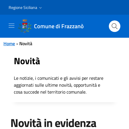
Vai al contenuto principale
Vai al menu principale
Regione Siciliana
Comune di Frazzanò
Home
Novità
Novità
Le notizie, i comunicati e gli avvisi per restare
aggiornati sulle ultime novità, opportunità e
cosa succede nel territorio comunale.
Novità in evidenza