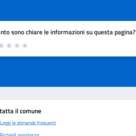
nto sono chiare le informazioni su questa pagina?
a 1 su 5
aluta 2 su 5
Valuta 3 su 5
Valuta 4 su 5
Valuta 5 su 5
tatta il comune
Leggi le domande frequenti
Richiedi assistenza