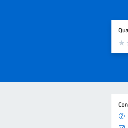
Qua
Valut
V
Con